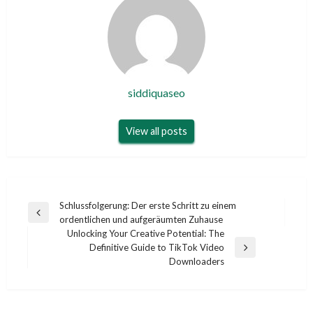
siddiquaseo
View all posts
Post
Schlussfolgerung: Der erste Schritt zu einem
Previous
ordentlichen und aufgeräumten Zuhause
navigation
Post
Unlocking Your Creative Potential: The
Definitive Guide to TikTok Video
Next
Downloaders
Post