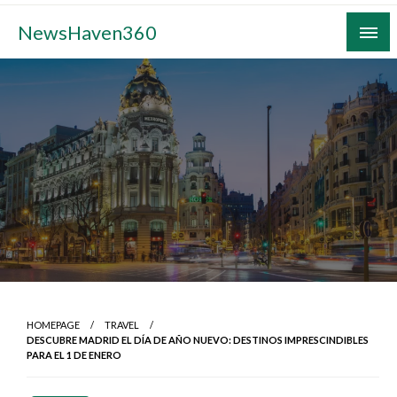
Skip
NewsHaven360
to
content
HOMEPAGE
TRAVEL
DESCUBRE MADRID EL DÍA DE AÑO NUEVO: DESTINOS IMPRESCINDIBLES
PARA EL 1 DE ENERO