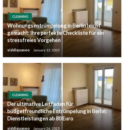
CLEANING
Wohnungsentrümpelung in Berlin leicht
gemacht: Ihre perfekte Checkliste für ein
stressfreies Vorgehen
siddiquaseo
January 13, 2025
CLEANING
Der ultimative Leitfaden für
budgetfreundliche Entrümpelung in Berlin:
Dienstleistungen ab 80 Euro
siddiquaseo
January 26, 2025