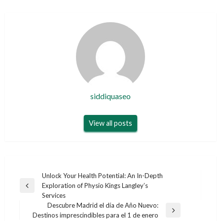
siddiquaseo
View all posts
Post
Unlock Your Health Potential: An In-Depth
Exploration of Physio Kings Langley’s
navigation
Previous
Services
Post
Descubre Madrid el día de Año Nuevo:
Next
Destinos imprescindibles para el 1 de enero