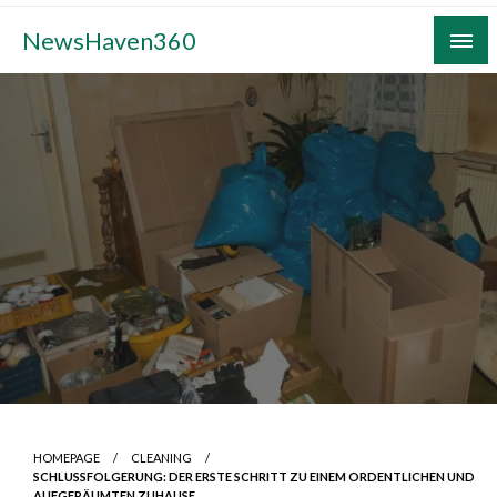
Skip
NewsHaven360
to
content
HOMEPAGE
CLEANING
SCHLUSSFOLGERUNG: DER ERSTE SCHRITT ZU EINEM ORDENTLICHEN UND
AUFGERÄUMTEN ZUHAUSE