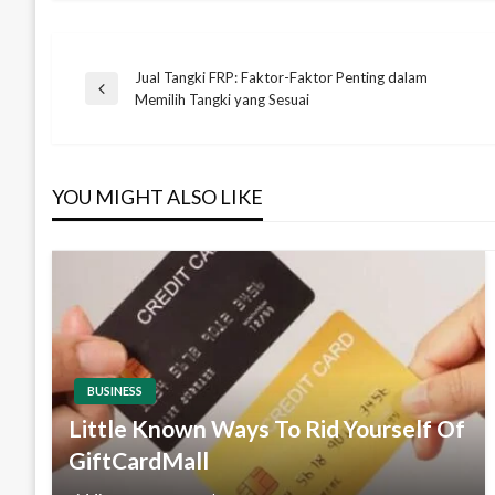
Jual Tangki FRP: Faktor-Faktor Penting dalam
Post
Previous
Memilih Tangki yang Sesuai
Post
navigation
YOU MIGHT ALSO LIKE
BUSINESS
Little Known Ways To Rid Yourself Of
GiftCardMall