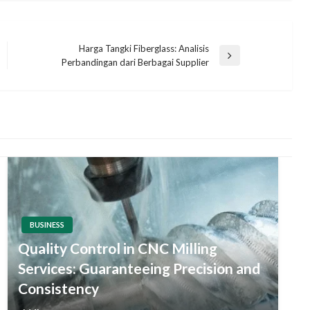
Harga Tangki Fiberglass: Analisis
Next
Perbandingan dari Berbagai Supplier
Post
BUSINESS
Quality Control in CNC Milling
Services: Guaranteeing Precision and
Consistency