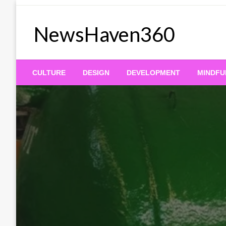
Skip
to
NewsHaven360
content
CULTURE
DESIGN
DEVELOPMENT
MINDFU