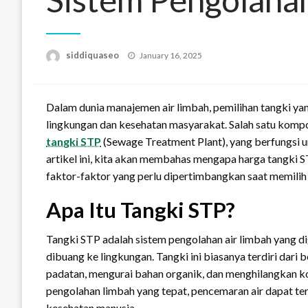
Posted
siddiquaseo
January 16, 2025
on
Dalam dunia manajemen air limbah, pemilihan tangki ya
lingkungan dan kesehatan masyarakat. Salah satu komp
tangki STP
(Sewage Treatment Plant), yang berfungsi u
artikel ini, kita akan membahas mengapa harga tangki 
faktor-faktor yang perlu dipertimbangkan saat memilih
Apa Itu Tangki STP?
Tangki STP adalah sistem pengolahan air limbah yang 
dibuang ke lingkungan. Tangki ini biasanya terdiri da
padatan, mengurai bahan organik, dan menghilangkan ko
pengolahan limbah yang tepat, pencemaran air dapat t
kesehatan manusia.