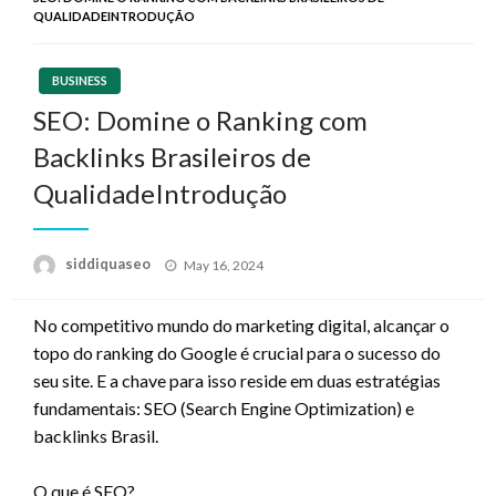
QUALIDADEINTRODUÇÃO
BUSINESS
SEO: Domine o Ranking com
Backlinks Brasileiros de
QualidadeIntrodução
Posted
siddiquaseo
May 16, 2024
on
No competitivo mundo do marketing digital, alcançar o
topo do ranking do Google é crucial para o sucesso do
seu site. E a chave para isso reside em duas estratégias
fundamentais: SEO (Search Engine Optimization) e
backlinks Brasil.
O que é SEO?