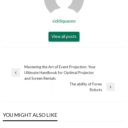
siddiquaseo
View all posts
Post
Mastering the Art of Event Projection: Your
Ultimate Handbook for Optimal Projector
navigation
Previous
and Screen Rentals
Post
The ability of Forex
Next
Robots
Post
YOU MIGHT ALSO LIKE