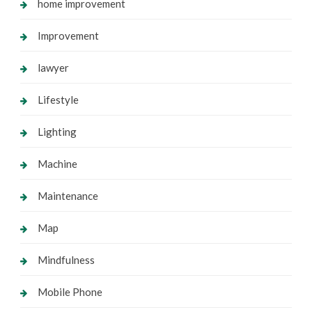
home improvement
Improvement
lawyer
Lifestyle
Lighting
Machine
Maintenance
Map
Mindfulness
Mobile Phone