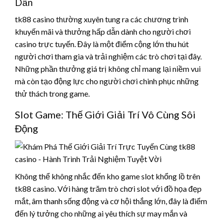
Dẫn
tk88 casino thường xuyên tung ra các chương trình
khuyến mãi và thưởng hấp dẫn dành cho người chơi
casino trực tuyến. Đây là một điểm cộng lớn thu hút
người chơi tham gia và trải nghiệm các trò chơi tại đây.
Những phần thưởng giá trị không chỉ mang lại niềm vui
mà còn tạo động lực cho người chơi chinh phục những
thử thách trong game.
Slot Game: Thế Giới Giải Trí Vô Cùng Sôi
Động
Không thể không nhắc đến kho game slot khổng lồ trên
tk88 casino. Với hàng trăm trò chơi slot với đồ họa đẹp
mắt, âm thanh sống động và cơ hội thắng lớn, đây là điểm
đến lý tưởng cho những ai yêu thích sự may mắn và