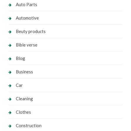
Auto Parts
Automotive
Beuty products
Bible verse
Blog
Business
Car
Cleaning
Clothes
Construction