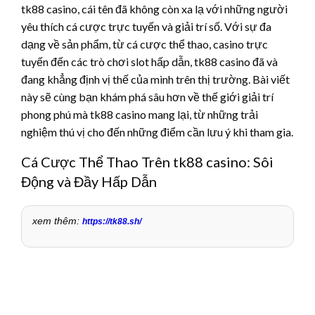
tk88 casino, cái tên đã không còn xa lạ với những người
yêu thích cá cược trực tuyến và giải trí số. Với sự đa
dạng về sản phẩm, từ cá cược thể thao, casino trực
tuyến đến các trò chơi slot hấp dẫn, tk88 casino đã và
đang khẳng định vị thế của mình trên thị trường. Bài viết
này sẽ cùng bạn khám phá sâu hơn về thế giới giải trí
phong phú mà tk88 casino mang lại, từ những trải
nghiệm thú vị cho đến những điểm cần lưu ý khi tham gia.
Cá Cược Thể Thao Trên tk88 casino: Sôi
Động và Đầy Hấp Dẫn
xem thêm:
https://tk88.sh/