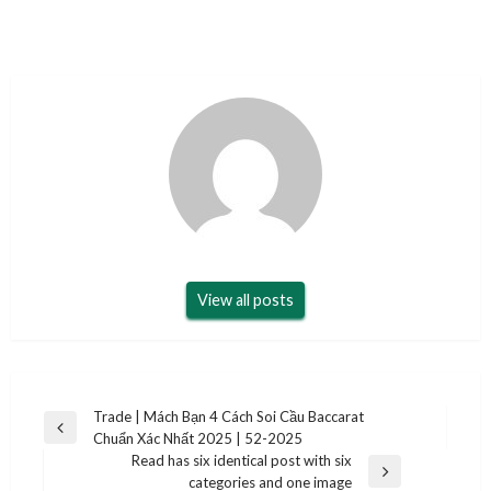
View all posts
Post
Trade | Mách Bạn 4 Cách Soi Cầu Baccarat
Previous
Chuẩn Xác Nhất 2025 | 52-2025
navigation
Post
Read has six identical post with six
Next
categories and one image