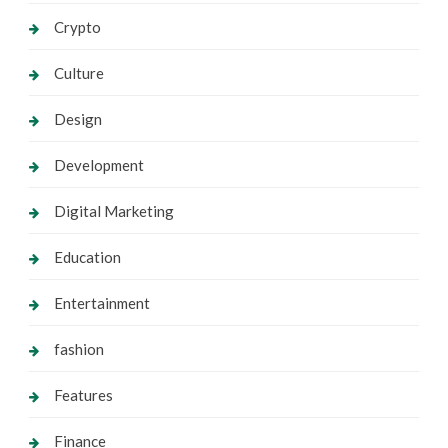
Crypto
Culture
Design
Development
Digital Marketing
Education
Entertainment
fashion
Features
Finance