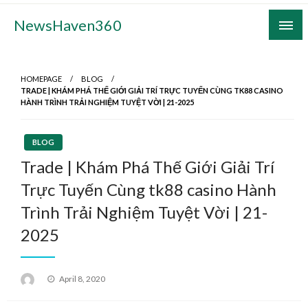
Skip
NewsHaven360
to
content
HOMEPAGE
BLOG
TRADE | KHÁM PHÁ THẾ GIỚI GIẢI TRÍ TRỰC TUYẾN CÙNG TK88 CASINO
HÀNH TRÌNH TRẢI NGHIỆM TUYỆT VỜI | 21-2025
BLOG
Trade | Khám Phá Thế Giới Giải Trí
Trực Tuyến Cùng tk88 casino Hành
Trình Trải Nghiệm Tuyệt Vời | 21-
2025
Posted
April 8, 2020
on