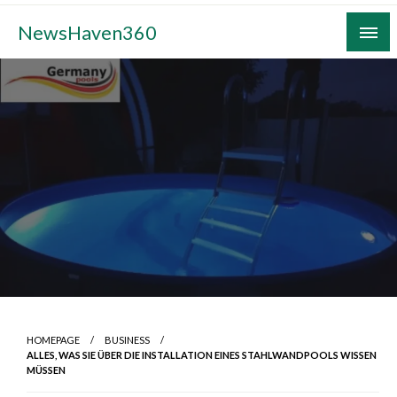
Skip
NewsHaven360
to
content
HOMEPAGE
BUSINESS
ALLES, WAS SIE ÜBER DIE INSTALLATION EINES STAHLWANDPOOLS WISSEN
MÜSSEN