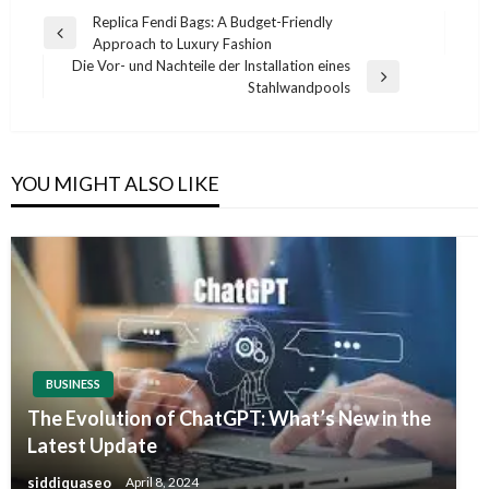
Post
Replica Fendi Bags: A Budget-Friendly
Previous
Approach to Luxury Fashion
navigation
Post
Die Vor- und Nachteile der Installation eines
Next
Stahlwandpools
Post
YOU MIGHT ALSO LIKE
BUSINESS
The Evolution of ChatGPT: What’s New in the
Latest Update
siddiquaseo
April 8, 2024