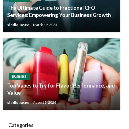
The Ultimate Guide to Fractional CFO
Services: Empowering Your Business Growth
siddiquaseo
March 19, 2025
BUSINESS
Top Vapes to Try for Flavor, Performance, and
Value
siddiquaseo
August 3, 2026
Categories