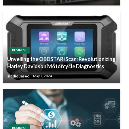
BUSINESS
Unveiling the OBDSTAR iScan: Revolutionizing
Harley Davidson Motorcycle Diagnostics
siddiquaseo
May 7, 2024
BUSINESS